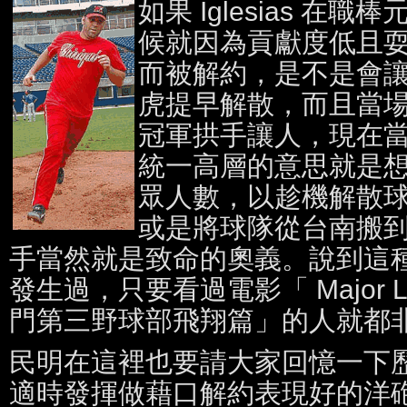
如果 Iglesias 在
候就因為貢獻度低且
而被解約，是不是會
虎提早解散，而且當
冠軍拱手讓人，現在
統一高層的意思就是
眾人數，以趁機解散
或是將球隊從台南搬
手當然就是致命的奧義。說到這
發生過，只要看過電影「 Major L
門第三野球部飛翔篇」的人就都
民明在這裡也要請大家回憶一下
適時發揮做藉口解約表現好的洋