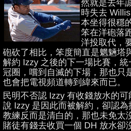
然就是去年
時失去 Will
本坐得很穩
笨在洋砲落
洋投取代，
砲砍了相比，笨度簡直是魍魎塔
解約 Izzy 之後的下一場比賽
冠圈，嚐到自滅的下場，那也只
也會把電視頻道轉到緯來而已。
民明不否認 Izzy 有收錢放水
說 Izzy 是因此而被解約，卻
教練反而是清白的，那也未免太
賭徒有錢去收買一個 DH 放水