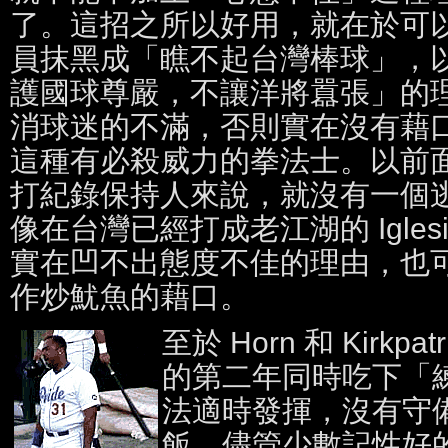
了。這招之所以好用，就在於可
員抹黑成「瞧不起台灣棒球」，
護國球尊嚴，不讓洋將囂張」的
消球迷的不滿，否則實在沒有藉
這種有必殺威力的拳法士。以前
打紀錄保持人來說，就沒有一個
像在台灣已經打成老江湖的 Igles
實在凹不出態度不佳的理由，也
作炒魷魚的藉口。
至於 Horn 和 Kirkp
的第二年同時吃下「
法適時發揮，沒有守
飯。儘管少數記性好