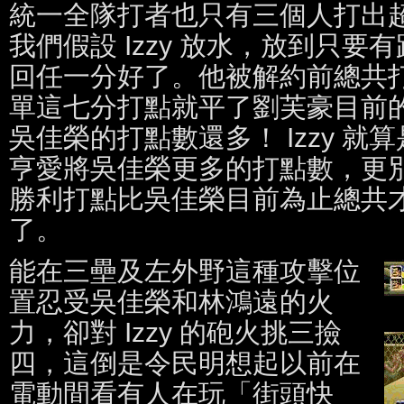
統一全隊打者也只有三個人打出
我們假設 Izzy 放水，放到只
回任一分好了。他被解約前總共
單這七分打點就平了劉芙豪目前
吳佳榮的打點數還多！ Izzy 
亨愛將吳佳榮更多的打點數，更別提
勝利打點比吳佳榮目前為止總共
了。
能在三壘及左外野這種攻擊位
置忍受吳佳榮和林鴻遠的火
力，卻對 Izzy 的砲火挑三撿
四，這倒是令民明想起以前在
電動間看有人在玩「街頭快