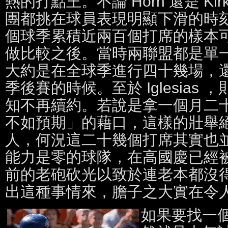
熱的打點王。不論 Horn 還是 Kirkp
團都挑在球員表現明顯下滑的時
個球季累積近兩百個打席的樣本
做比較之後。當時兩聯盟都是單
大約是在全球季進行四十幾場，
季後賽的時候。至於 Iglesias
知不再續約。若說是拿一個月二
不如預期」的藉口，這樣的壯舉
人，何況這二十幾個打席其實也
能力是零的球隊，在高國慶已經
前的老砲砍光以致於連老本都沒
出這種事情來，膽子之大實在令
如果要找一