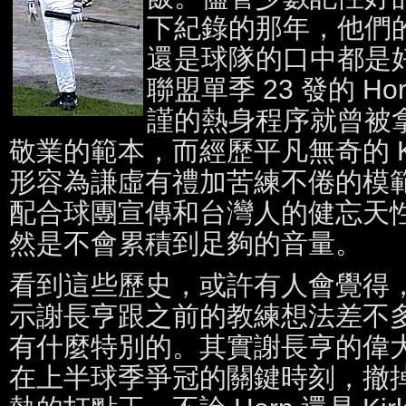
下紀錄的那年，他們
還是球隊的口中都是
聯盟單季 23 發的 H
謹的熱身程序就曾被
敬業的範本，而經歷平凡無奇的 Kirk
形容為謙虛有禮加苦練不倦的模
配合球團宣傳和台灣人的健忘天
然是不會累積到足夠的音量。
看到這些歷史，或許有人會覺得
示謝長亨跟之前的教練想法差不
有什麼特別的。其實謝長亨的偉
在上半球季爭冠的關鍵時刻，撤