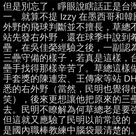
但是別忘了，睜眼說瞎話正是台
一。就算不提 Izzy 在墨西哥
外野的飛球判斷並不擅長，草總
站先發右外野，還在球季中說到
壘，在吳佳榮經驗之後，一副認
三壘守備的樣子，若真是這樣，
壘手找得那樣辛苦了。草總這樣
手套獎的陳連宏、王傳家等站 DH 而
悉的右外野（當然，民明也覺得
笑），後來更想讓他把原來的三
去。民明不瞭解為何草總老是要
但這就又應驗了民明以前常說的
是國內職棒教練中腦袋最清楚的