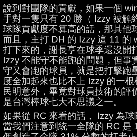
說到對團隊的貢獻，如果一個 win sh
手對一隻只有 20 勝（ Izzy 
球隊貢獻度不算高的話，那其他
而且，主打 DH 的 Izzy 這 11 的 
打下來的，謝長亨在球季還沒開
Izzy 不能守不能跑的問題，但
守又會跑的球員，就是把打擊跑
度全加起來也比不上 Izzy 的
民明意外，畢竟對球員技術的評
是台灣棒球七大不思議之一。
如果從 RC 來看的話， Izzy 為
當我們注意到統一全隊的 RC 是 1
個創造了全隊 31% 分數的打者