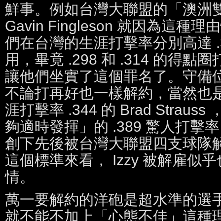
鮮事。例如台灣大聯盟的「澳洲雙煞」 M
Gavin Fingleson 就因為
們在台灣的生涯打擊率分別高達 .302
用，畢竟 .298 和 .314 的
讓他們坐實了這個罪名了。守備
不論打再好也一樣解約，當然也
涯打擊率 .344 的 Brad Stra
夠適時發揮」的 .389 驚人打
創下先後被台灣大聯盟四支球隊
這個標準來看， Izzy 被解雇
情。
萬一要解約的洋砲是超水準的選
就不能不加上「心態不佳」這種