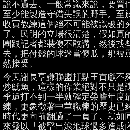
說不過去。一般常識來說，要買
至少能製造守備失誤的野手。至
收買教練這個絕不可能被識破的
了。民明的立場很清楚，假如真
團跟記者都裝傻不敢講，然後找
去，把付錢的球迷當傻瓜，那被
然接受。
今天謝長亨嫌聯盟打點王貢獻不
炒魷魚，這樣的偉業絕對不只是
季還打不到一半就確定榮膺年度
練，更象徵著中華職棒的歷史已
時代更向前翻過了一頁了。就如
來發以「被擊出滾地球過多造成