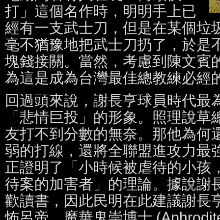
打」這個名作時，明明手上已
經有一支武士刀，但是在某個垃
毫不猶豫地把武士刀扔了，於是
塊錢接關。當然，考慮到陳文賓
為這是成為台灣最佳總教練必經
回過頭來說，謝長亨球員時代最
「悲情巨投」的形象。照理說草
友打不到分數的無奈。那他為何
弱的打線，還將全聯盟進攻力最
正證明了「小時候被虐待的小孩
待案的加害者」的理論。據說謝
歡讀書，因此民明在此建議謝長
怖呂帝．魔華鬼崇博士 (Aphrodite Ma