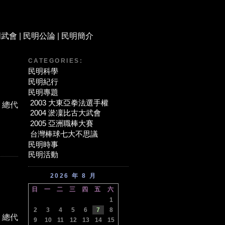
明武會
|
民明公論
|
民明簡介
CATEGORIES:
民明科學
民明紀行
民明專題
2003 大東亞拳法選手權
 總代
2004 淤凜比古大武會
2005 亞洲職棒大賽
台灣棒球七大不思議
民明時事
民明活動
2026 年 8 月
日
一
二
三
四
五
六
1
2
3
4
5
6
7
8
 總代
9
10
11
12
13
14
15