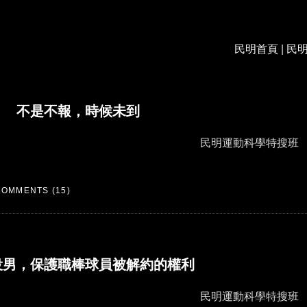
民明首頁
|
民
ership of a bank account
不是不報，時候未到
民明運動科學特搜班
COMMENTS (15)
役男，保護職棒球員被解約的權利
民明運動科學特搜班